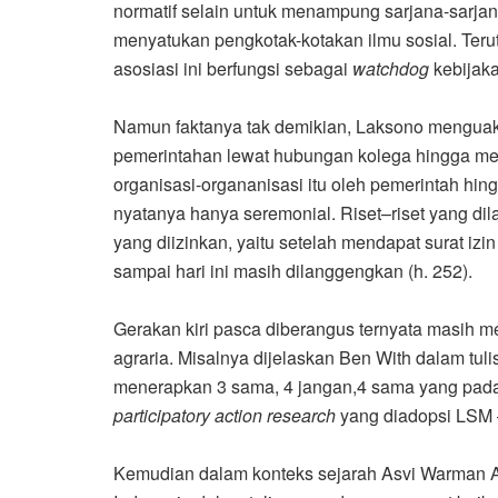
normatif selain untuk menampung sarjana-sarjana
menyatukan pengkotak-kotakan ilmu sosial. Teru
asosiasi ini berfungsi sebagai
watchdog
kebijaka
Namun faktanya tak demikian, Laksono menguak r
pemerintahan lewat hubungan kolega hingga mem
organisasi-organanisasi itu oleh pemerintah hing
nyatanya hanya seremonial. Riset–riset yang di
yang diizinkan, yaitu setelah mendapat surat izi
sampai hari ini masih dilanggengkan (h. 252).
Gerakan kiri pasca diberangus ternyata masih 
agraria. Misalnya dijelaskan Ben With dalam tuli
menerapkan 3 sama, 4 jangan,4 sama yang pada ak
participatory action research
yang diadopsi LSM 
Kemudian dalam konteks sejarah Asvi Warman A