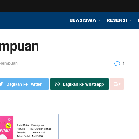
BEASISWA
RESENSI
empuan
1
erempuan
Bagikan ke Twitter
Bagikan ke Whatsapp