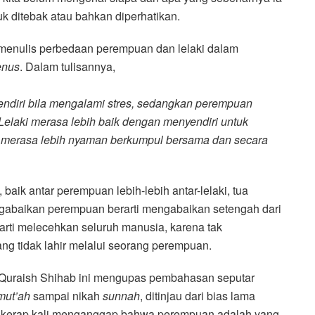
uk ditebak atau bahkan diperhatikan.
 menulis perbedaan perempuan dan lelaki dalam
enus
. Dalam tulisannya,
endiri bila mengalami stres, sedangkan perempuan
Lelaki merasa lebih baik dengan menyendiri untuk
merasa lebih nyaman berkumpul bersama dan secara
aik antar perempuan lebih-lebih antar-lelaki, tua
ngabaikan perempuan berarti mengabaikan setengah dari
rti melecehkan seluruh manusia, karena tak
g tidak lahir melalui seorang perempuan.
 Quraish Shihab ini mengupas pembahasan seputar
mut’ah
sampai nikah
sunnah
, ditinjau dari bias lama
n kerap kali menganggap bahwa perempuan adalah yang