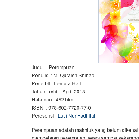
Judul
: Perempuan
Penulis
: M. Quraish Shihab
Penerbit
: Lentera Hati
Tahun Terbit
: April 2018
Halaman
: 452 hlm
ISBN
: 978-602-7720-77-0
Peresensi
:
Lutfi Nur Fadhilah
Perempuan adalah makhluk yang belum dikenal se
mempelajari perempuan, tetapi sampai sekarang