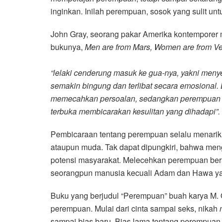
inginkan. Inilah perempuan, sosok yang sulit unt
John Gray, seorang pakar Amerika kontemporer
bukunya,
Men are from Mars, Women are from V
“lelaki cenderung masuk ke gua-nya, yakni meny
semakin bingung dan terlibat secara emosional. 
memecahkan persoalan, sedangkan perempuan 
terbuka membicarakan kesulitan yang dihadapi”.
Pembicaraan tentang perempuan selalu menarik, b
ataupun muda. Tak dapat dipungkiri, bahwa me
potensi masyarakat. Melecehkan perempuan bera
seorangpun manusia kecuali Adam dan Hawa yan
Buku yang berjudul “Perempuan” buah karya M.
perempuan. Mulai dari cinta sampai seks, nikah
sampai bias baru. Bias lama tentang perempua