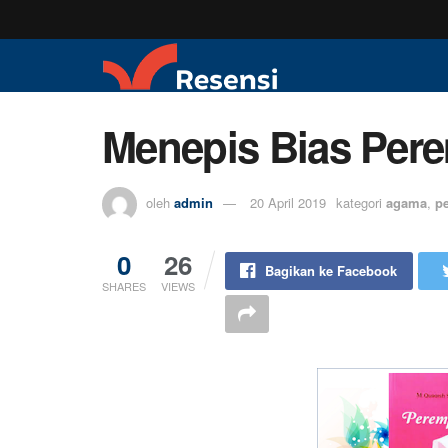
Menepis Bias Per
oleh
admin
20 April 2019
kategori
agama
,
p
0
26
Bagikan ke Facebook
SHARES
VIEWS