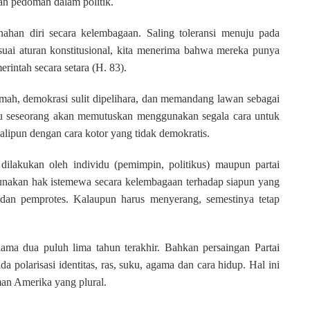
an pedoman dalam politik.
nahan diri secara kelembagaan. Saling toleransi menuju pada
uai aturan konstitusional, kita menerima bahwa mereka punya
rintah secara setara (H. 83).
emah, demokrasi sulit dipelihara, dan memandang lawan sebagai
u seseorang akan memutuskan menggunakan segala cara untuk
lipun dengan cara kotor yang tidak demokratis.
dilakukan oleh individu (pemimpin, politikus) maupun partai
ggunakan hak istemewa secara kelembagaan terhadap siapun yang
k dan pemprotes. Kalaupun harus menyerang, semestinya tetap
elama dua puluh lima tahun terakhir. Bahkan persaingan Partai
 polarisasi identitas, ras, suku, agama dan cara hidup. Hal ini
an Amerika yang plural.