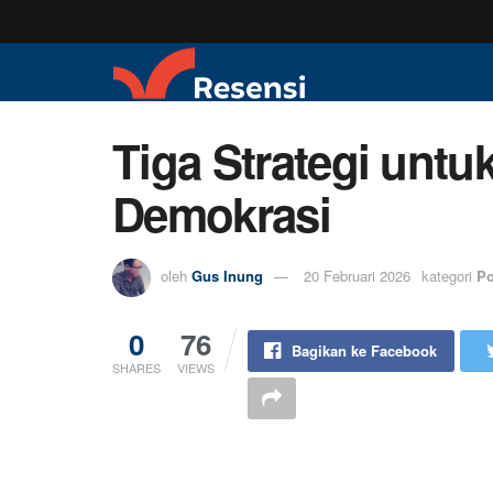
Tiga Strategi un
Demokrasi
oleh
Gus Inung
20 Februari 2026
kategori
Po
0
76
Bagikan ke Facebook
SHARES
VIEWS