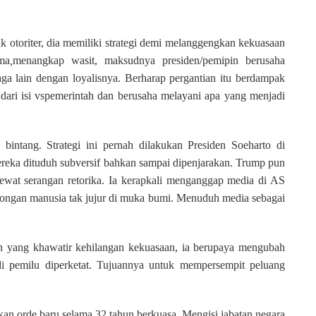
 otoriter, dia memiliki strategi demi melanggengkan kekuasaan
ma
,
menangkap wasit, maksudnya presiden/pemipin berusaha
a lain dengan loyalisnya. Berharap pergantian itu berdampak
ari isi vspemerintah dan berusaha melayani apa yang menjadi
bintang. Strategi ini pernah dilakukan Presiden Soeharto di
ereka dituduh subversif bahkan sampai dipenjarakan. Trump pun
ewat serangan retorika. Ia kerapkali menganggap media di AS
ongan manusia tak jujur di muka bumi. Menuduh media sebagai
n yang khawatir kehilangan kekuasaan, ia berupaya mengubah
di pemilu diperketat. Tujuannya untuk mempersempit peluang
ukan orde baru selama 32 tahun berkuasa. Mengisi jabatan negara