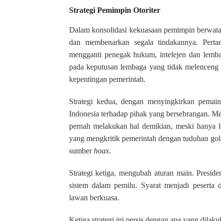
Strategi Pemimpin Otoriter
Dalam konsolidasi kekuasaan pemimpin berwatak
dan membenarkan segala tindakannya.
Perta
mengganti penegak hukum, intelejen dan lembag
pada keputusan lembaga yang tidak melenceng d
kepentingan pemerintah.
Strategi
kedua
, dengan menyingkirkan pemain 
Indonesia terhadap pihak yang bersebrangan. M
pernah melakukan hal demikian, meski hanya l
yang mengkritik pemerintah dengan tuduhan gol
sumber
hoax
.
Strategi
ketiga
, mengubah aturan main. Preside
sistem dalam pemilu. Syarat menjadi peserta 
lawan berkuasa.
Ketiga strategi ini persis dengan apa yang dilak