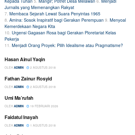
Kepada Tuhan
5.
Mangir; Potret Desa Melawan
6.
Menjadi
Jurnalis yang Memenangkan Rakyat
7.
Membaca Sejarah Lewat Suara Penyintas 1965
8.
Amina: Sosok Inspiratif bagi Gerakan Perempuan
9.
Menyoal
Kemerdekaan Negara Kita
10.
Urgensi Gagasan Rosa bagi Gerakan Ploretariat Kelas
Pekerja
11.
Menjadi Orang Proyek: Pilih Idealisme atau Pragmatisme?
Hasan Ainul Yaqin
PERESENSI
OLEH
ADMIN
2 AGUSTUS 2018
Fathan Zainur Rosyid
PERESENSI
OLEH
ADMIN
2 AGUSTUS 2018
Umi Ma’rufah
PERESENSI
OLEH
ADMIN
19 FEBRUARI 2026
Faidatul Inayah
PERESENSI
OLEH
ADMIN
1 AGUSTUS 2018