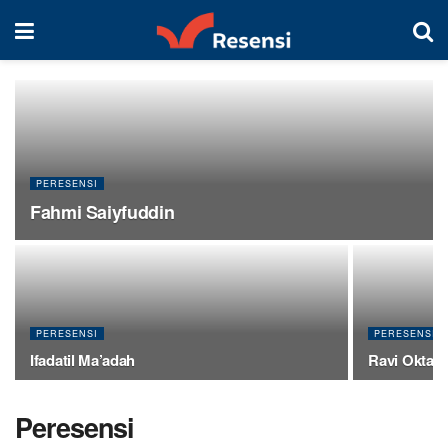
PERESENSI
Fahmi Saiyfuddin
PERESENSI
PERESENSI
Ifadatil Ma’adah
Ravi Oktavi
Peresensi