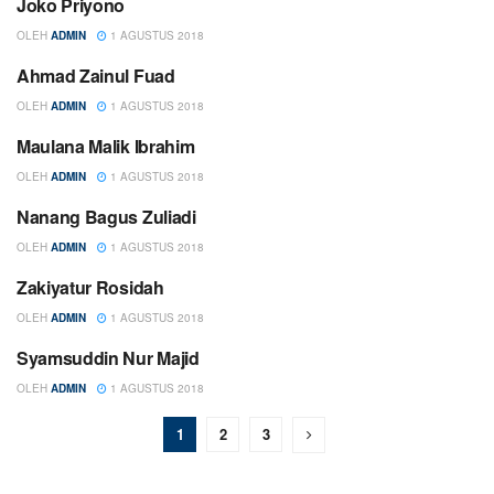
Joko Priyono
PERESENSI
OLEH
ADMIN
1 AGUSTUS 2018
Ahmad Zainul Fuad
PERESENSI
OLEH
ADMIN
1 AGUSTUS 2018
Maulana Malik Ibrahim
PERESENSI
OLEH
ADMIN
1 AGUSTUS 2018
Nanang Bagus Zuliadi
PERESENSI
OLEH
ADMIN
1 AGUSTUS 2018
Zakiyatur Rosidah
PERESENSI
OLEH
ADMIN
1 AGUSTUS 2018
Syamsuddin Nur Majid
PERESENSI
OLEH
ADMIN
1 AGUSTUS 2018
1
2
3