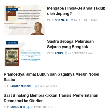
Mengapa Hindia-Belanda Takluk
POLITIK
oleh Jepang?
OLEH
GUS MALIK
20 FEBRUARI 2026
Sastra Sebagai Pelurusan
SASTRA
Sejarah yang Bengkok
OLEH
ADMIN
28 SEPTEMBER 2022
Pramoedya, Jimat Dukun dan Gagalnya Meraih Nobel
SASTRA
Sastra
OLEH
AHMAD MUQSITH
5 JANUARI 2023
Saat Binatang Mempraktikkan Transisi Pemerintahan
POLITIK
Demokrasi ke Otoriter
OLEH
GUS MALIK
20 FEBRUARI 2026