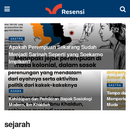
SASTRA
Apakah Perempuan Sekarang Sudah
Menjadi Sarinah Seperti yang Soekarno
Impikan?
SASTRA
AGAMA
Tempo dal
Kehidupan dan Pemikiran Bapak Sosiologi
Memperkena
Modern, Ibn Khaldun
Muda
sejarah