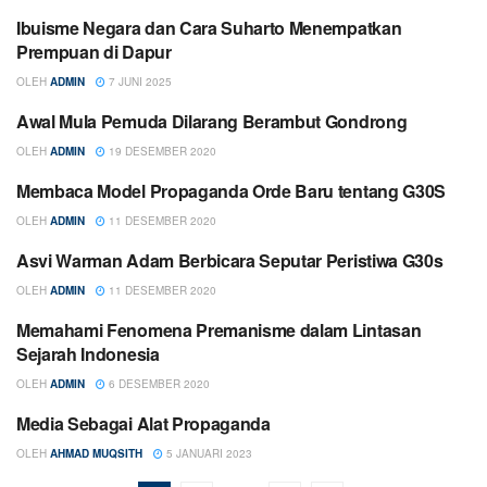
Ibuisme Negara dan Cara Suharto Menempatkan
PEREMPUAN
Prempuan di Dapur
OLEH
ADMIN
7 JUNI 2025
Awal Mula Pemuda Dilarang Berambut Gondrong
POLITIK
OLEH
ADMIN
19 DESEMBER 2020
Membaca Model Propaganda Orde Baru tentang G30S
POLITIK
OLEH
ADMIN
11 DESEMBER 2020
Asvi Warman Adam Berbicara Seputar Peristiwa G30s
POLITIK
OLEH
ADMIN
11 DESEMBER 2020
Memahami Fenomena Premanisme dalam Lintasan
POLITIK
Sejarah Indonesia
OLEH
ADMIN
6 DESEMBER 2020
Media Sebagai Alat Propaganda
POLITIK
OLEH
AHMAD MUQSITH
5 JANUARI 2023